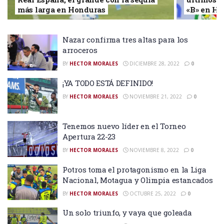
más larga en Honduras
«B» en H
Nazar confirma tres altas para los
arroceros
BY
HECTOR MORALES
DICIEMBRE 28, 2022
0
¡YA TODO ESTÁ DEFINIDO!
BY
HECTOR MORALES
NOVIEMBRE 21, 2022
0
Tenemos nuevo líder en el Torneo
Apertura 22-23
BY
HECTOR MORALES
NOVIEMBRE 8, 2022
0
Potros toma el protagonismo en la Liga
Nacional, Motagua y Olimpia estancados
BY
HECTOR MORALES
OCTUBRE 25, 2022
0
Un solo triunfo, y vaya que goleada