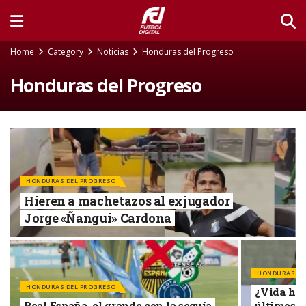
Home
Category
Noticias
Honduras del Progreso
Honduras del Progreso
HONDURAS DEL PROGRESO
Hieren a machetazos al exjugador
Jorge «Ñangui» Cardona
HONDURAS DE
HONDURAS DEL PROGRESO
¿Vida ha 
Real España, el grande con la sequía
últimos 2