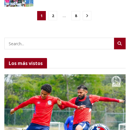
1
2
…
8
Los más vistos