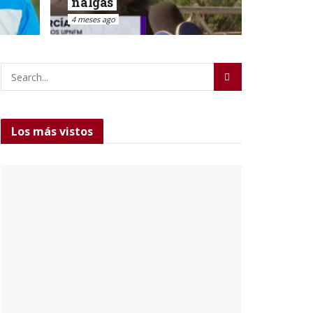
nalgas
4 meses ago
Los más vistos