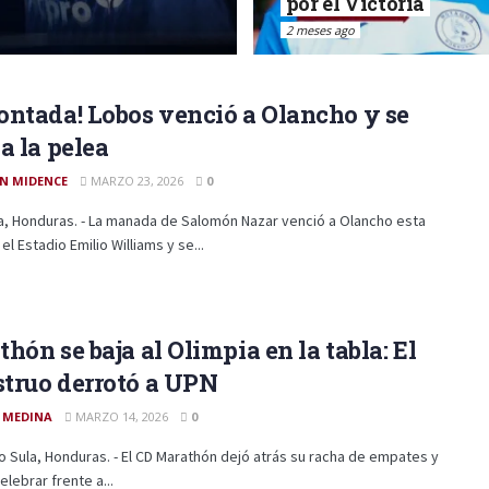
por el Victoria
2 meses ago
ntada! Lobos venció a Olancho y se
a la pelea
N MIDENCE
MARZO 23, 2026
0
a, Honduras. - La manada de Salomón Nazar venció a Olancho esta
el Estadio Emilio Williams y se...
hón se baja al Olimpia en la tabla: El
truo derrotó a UPN
 MEDINA
MARZO 14, 2026
0
 Sula, Honduras. - El CD Marathón dejó atrás su racha de empates y
elebrar frente a...