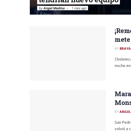
by
Angel Medina
1 mes ago
¡Remo
mete 
BY
BRAYA
Cholutec
noche en 
Marat
Mons
BY
ANGEL
San Pedro
volvió a c