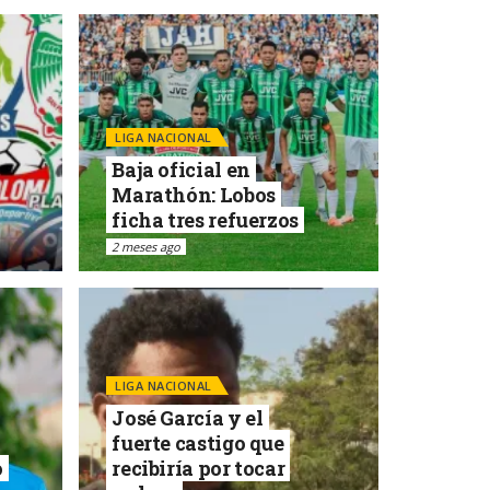
LIGA NACIONAL
Baja oficial en
Marathón: Lobos
ficha tres refuerzos
2 meses ago
LIGA NACIONAL
José García y el
fuerte castigo que
o
recibiría por tocar