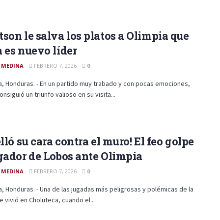
son le salva los platos a Olimpia que
 es nuevo líder
 MEDINA
FEBRERO 7, 2026
0
a, Honduras. - En un partido muy trabado y con pocas emociones,
nsiguió un triunfo valioso en su visita...
elló su cara contra el muro! El feo golpe
gador de Lobos ante Olimpia
 MEDINA
FEBRERO 7, 2026
0
, Honduras. - Una de las jugadas más peligrosas y polémicas de la
e vivió en Choluteca, cuando el...