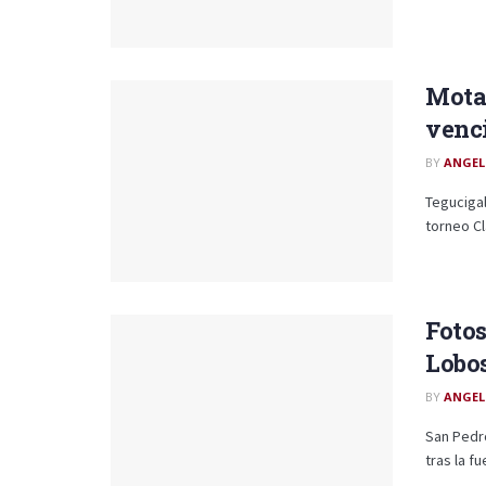
Motag
venc
BY
ANGEL
Tegucigal
torneo Cl
Fotos
Lobos
BY
ANGEL
San Pedro
tras la fu