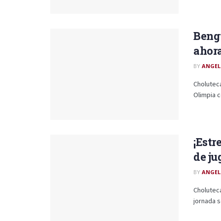
Bengt
ahora
BY
ANGEL
Cholutec
Olimpia co
¡Estr
de ju
BY
ANGEL
Choluteca
jornada s