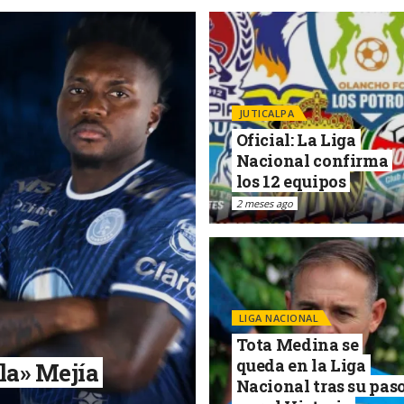
JUTICALPA
Oficial: La Liga
Nacional confirma
los 12 equipos
2 meses ago
LIGA NACIONAL
Tota Medina se
queda en la Liga
la» Mejía
Nacional tras su pas