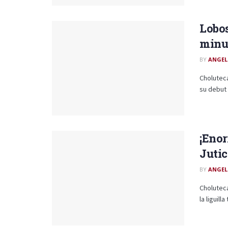
Lobos
minu
BY
ANGEL
Cholutec
su debut 
¡Enor
Jutic
BY
ANGEL
Choluteca
la liguill