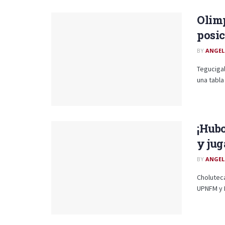
Olimp
posi
BY
ANGEL
Tegucigal
una tabla
¡Hub
y jug
BY
ANGEL
Cholutec
UPNFM y M