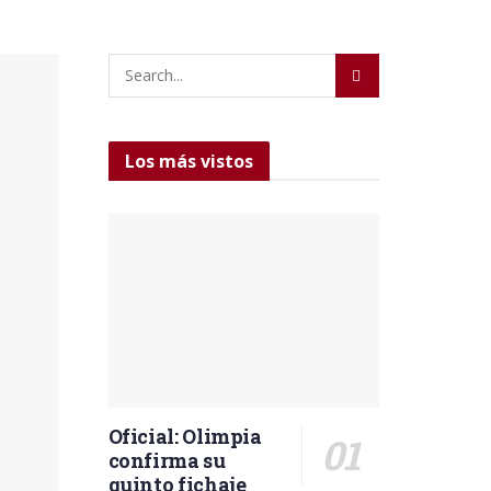
Los más vistos
Oficial: Olimpia
confirma su
quinto fichaje