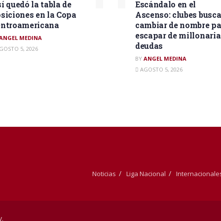
í quedó la tabla de
Escándalo en el
siciones en la Copa
Ascenso: clubes busc
ntroamericana
cambiar de nombre pa
escapar de millonaria
ANGEL MEDINA
deudas
GOSTO 5, 2026
BY
ANGEL MEDINA
AGOSTO 5, 2026
Noticias
Liga Nacional
Internacionale
v
.