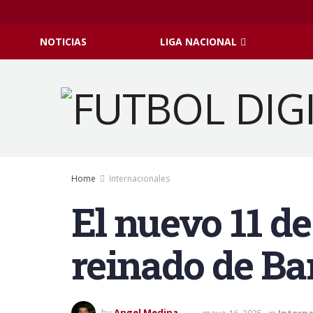
NOTICIAS
LIGA NACIONAL
Home
Internacionales
El nuevo 11 d
reinado de Ba
by
Angel Medina
mayo 16, 2025
in
Interna