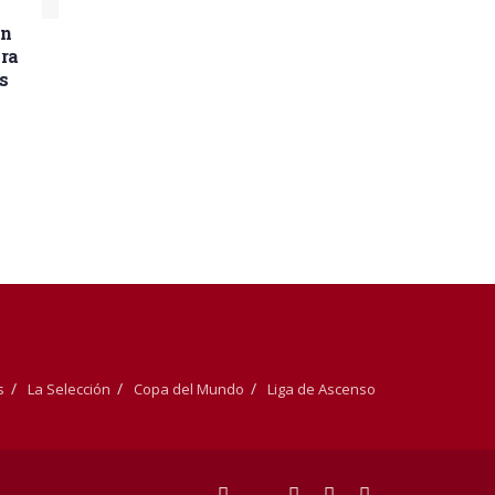
an
ra
s
s
La Selección
Copa del Mundo
Liga de Ascenso