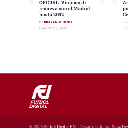
OFICIAL: Vinícius Jr.
As
renueva con el Madrid
po
hasta 2032
Ce
BY
BRAYAN MIDENCE
BY
AGOSTO 6, 2026
A
© 2026
Fútbol Digital HN
- Desarrollado por
SajorDe