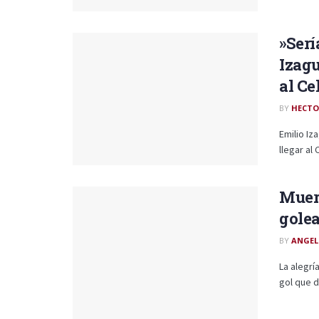
»Serí
Izagu
al Ce
BY
HECTO
Emilio Iz
llegar al 
Muere
golea
BY
ANGEL
La alegrí
gol que di