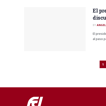
El pr
discu
BY
ANGEL
El presid
al paso p
1