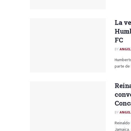
La ve
Humb
FC
BY
ANGEL
Humberto 
parte de 
Rein
convo
Conc
BY
ANGEL
Reinaldo 
Jamaica. 