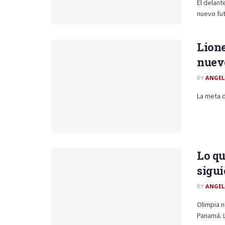
El delan
nuevo fut
Lione
nuevo
BY
ANGEL
La meta d
Lo qu
sigui
BY
ANGEL
Olimpia n
Panamá. L