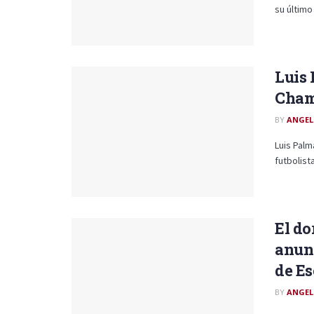
su último
Luis 
Cham
BY
ANGEL
Luis Pal
futbolist
El do
anunc
de Es
BY
ANGEL