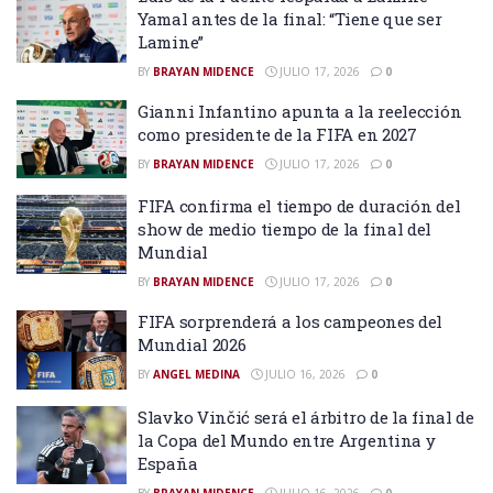
Yamal antes de la final: “Tiene que ser
Lamine”
BY
BRAYAN MIDENCE
JULIO 17, 2026
0
Gianni Infantino apunta a la reelección
como presidente de la FIFA en 2027
BY
BRAYAN MIDENCE
JULIO 17, 2026
0
FIFA confirma el tiempo de duración del
show de medio tiempo de la final del
Mundial
BY
BRAYAN MIDENCE
JULIO 17, 2026
0
FIFA sorprenderá a los campeones del
Mundial 2026
BY
ANGEL MEDINA
JULIO 16, 2026
0
Slavko Vinčić será el árbitro de la final de
la Copa del Mundo entre Argentina y
España
BY
BRAYAN MIDENCE
JULIO 16, 2026
0