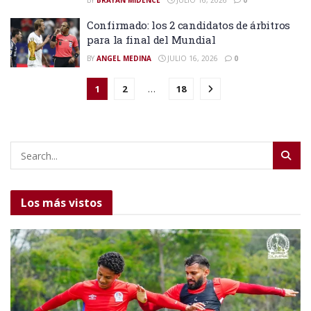
Confirmado: los 2 candidatos de árbitros
para la final del Mundial
BY
ANGEL MEDINA
JULIO 16, 2026
0
1
2
…
18
Los más vistos