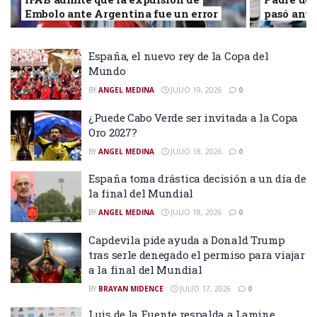
Embolo ante Argentina fue un error
pasó antes
España, el nuevo rey de la Copa del
Mundo
BY
ANGEL MEDINA
JULIO 19, 2026
0
¿Puede Cabo Verde ser invitada a la Copa
Oro 2027?
BY
ANGEL MEDINA
JULIO 18, 2026
0
España toma drástica decisión a un día de
la final del Mundial
BY
ANGEL MEDINA
JULIO 18, 2026
0
Capdevila pide ayuda a Donald Trump
tras serle denegado el permiso para viajar
a la final del Mundial
BY
BRAYAN MIDENCE
JULIO 17, 2026
0
Luis de la Fuente respalda a Lamine