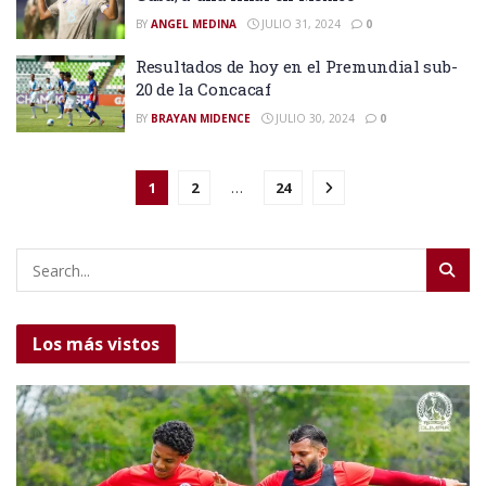
BY
ANGEL MEDINA
JULIO 31, 2024
0
Resultados de hoy en el Premundial sub-
20 de la Concacaf
BY
BRAYAN MIDENCE
JULIO 30, 2024
0
1
2
…
24
Los más vistos