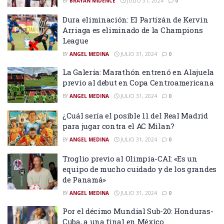
BY
BRAYAN MIDENCE
JULIO 31, 2024
0
Dura eliminación: El Partizán de Kervin
Arriaga es eliminado de la Champions
League
BY
ANGEL MEDINA
JULIO 31, 2024
0
La Galería: Marathón entrenó en Alajuela
previo al debut en Copa Centroamericana
BY
ANGEL MEDINA
JULIO 31, 2024
0
¿Cuál sería el posible 11 del Real Madrid
para jugar contra el AC Milan?
BY
ANGEL MEDINA
JULIO 31, 2024
0
Troglio previo al Olimpia-CAI: «Es un
equipo de mucho cuidado y de los grandes
de Panamá»
BY
ANGEL MEDINA
JULIO 31, 2024
0
Por el décimo Mundial Sub-20: Honduras-
Cuba, a una final en México