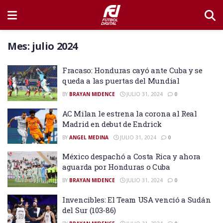
Mes:
julio 2024
Fracaso: Honduras cayó ante Cuba y se
queda a las puertas del Mundial
BY
BRAYAN MIDENCE
JULIO 31, 2024
0
AC Milan le estrena la corona al Real
Madrid en debut de Endrick
BY
ANGEL MEDINA
JULIO 31, 2024
0
México despachó a Costa Rica y ahora
aguarda por Honduras o Cuba
BY
BRAYAN MIDENCE
JULIO 31, 2024
0
Invencibles: El Team USA venció a Sudán
del Sur (103-86)