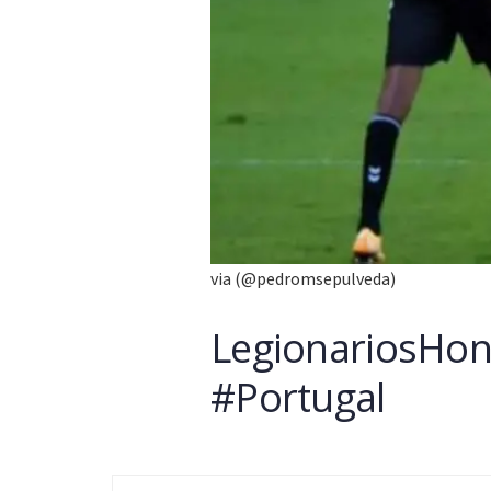
via (@pedromsepulveda)
LegionariosHon
#Portugal