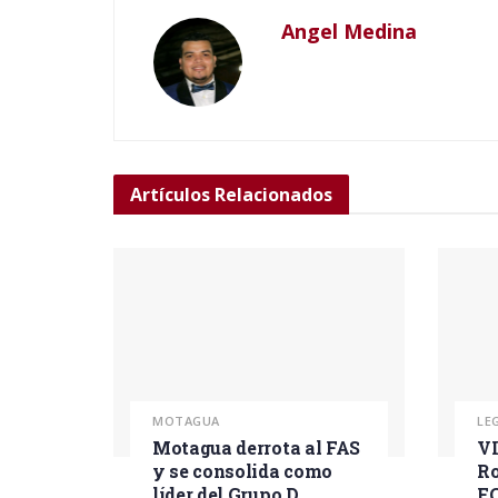
Angel Medina
Artículos
Relacionados
MOTAGUA
LE
Motagua derrota al FAS
VI
y se consolida como
Ro
líder del Grupo D
F