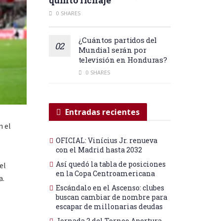
0 SHARES
¿Cuántos partidos del
Mundial serán por
televisión en Honduras?
0 SHARES
Entradas recientes
n el
OFICIAL: Vinícius Jr. renueva
con el Madrid hasta 2032
Así quedó la tabla de posiciones
el
en la Copa Centroamericana
a.
Escándalo en el Ascenso: clubes
buscan cambiar de nombre para
escapar de millonarias deudas
Jornada 2 del Torneo Apertura