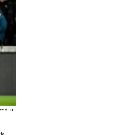
scontar
nda