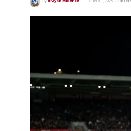
by
Brayan Midence
enero 1, 2025
in
Inter