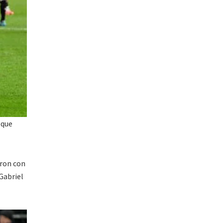
 que
aron con
 Gabriel