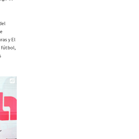
del
 e
ras y El
 fútbol,
s