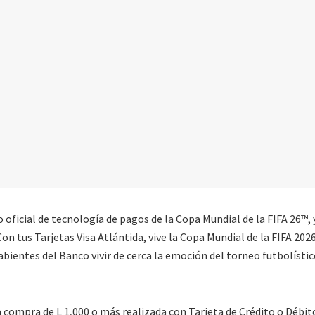
o oficial de tecnología de pagos de la Copa Mundial de la FIFA 26™,
n tus Tarjetas Visa Atlántida, vive la Copa Mundial de la FIFA 202
habientes del Banco vivir de cerca la emoción del torneo futbolísti
da compra de L 1,000 o más realizada con Tarjeta de Crédito o Débit