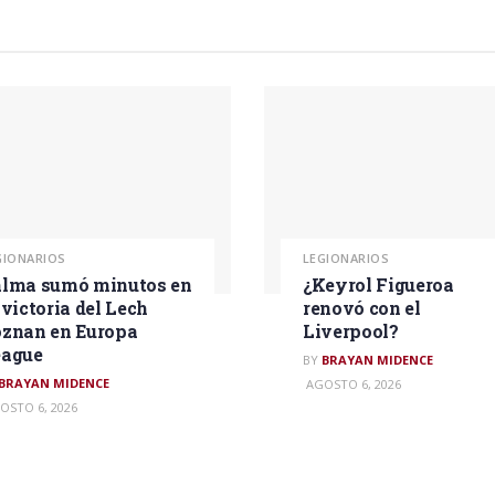
GIONARIOS
LEGIONARIOS
lma sumó minutos en
¿Keyrol Figueroa
 victoria del Lech
renovó con el
znan en Europa
Liverpool?
eague
BY
BRAYAN MIDENCE
BRAYAN MIDENCE
AGOSTO 6, 2026
OSTO 6, 2026