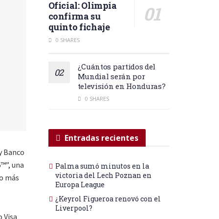
Oficial: Olimpia
confirma su
quinto fichaje
0 SHARES
¿Cuántos partidos del
Mundial serán por
televisión en Honduras?
0 SHARES
Entradas recientes
 y Banco
6™”, una
Palma sumó minutos en la
victoria del Lech Poznan en
co más
Europa League
¿Keyrol Figueroa renovó con el
Liverpool?
o Visa