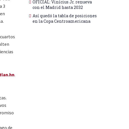
OFICIAL: Vinícius Jr. renueva
a 3
con el Madrid hasta 2032
yen
Así quedó la tabla de posiciones
a.
en la Copa Centroamericana
 cuartos
ulten
iencias
lan.hn
.
cas.
ivos
promiso
Pago de