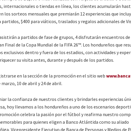
, internacionales o tiendas en línea, los clientes acumularán hast
 en los sorteos mensuales que premiarán 12 experiencias que inclu
partidos, $400 para viáticos, traslados y regalos adicionales de Vis
asistirán a partidos de fase de grupos, 4 disfrutarán encuentros de
Gran Final de la Copa Mundial de la FIFA 26™. Los hondureños que res
clusivos dentro y fuera de los estadios, con actividades y exper
iquecer su visita antes, durante y después de los partidos.
gistrarse en la sección de la promoción en el sitio web
www.bancat
 marzo, 10 de abril y 24 de abril.
r la confianza de nuestros clientes y brindarles experiencias úni
Visa, hoy llevamos a los hondureños a uno de los escenarios deport
omoción celebra la pasión por el fútbol y reafirma nuestro com
 memorables para quienes eligen a Banco Atlántida como su aliado
Zúñiga, Vicepresidente Ejecutivo de Banca de Personas y Medios de 