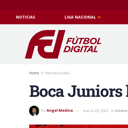
NOTICIAS
LIGA NACIONAL
Home
Internacionales
Boca Juniors 
by
Angel Medina
marzo 20, 2022
in
Intern