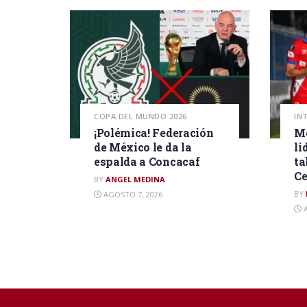
COPA DEL MUNDO 2026
IN
¡Polémica! Federación
Mo
de México le da la
li
espalda a Concacaf
ta
Ce
BY
ANGEL MEDINA
BY
AGOSTO 7, 2026
A