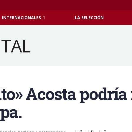
INTERNACIONALES
LA SELECCIÓN
o» Acosta podría 
pa.
0
0
0
cionales
,
Noticias
,
Uncategorized