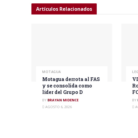
Artículos
Relacionados
MOTAGUA
LE
Motagua derrota al FAS
VI
y se consolida como
Ro
líder del Grupo D
F
BY
BRAYAN MIDENCE
BY
AGOSTO 6, 2026
A