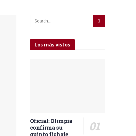
Los más vistos
Oficial: Olimpia
confirma su
quinto fichaje