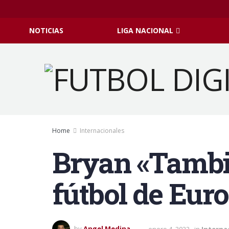
NOTICIAS
LIGA NACIONAL
Home
Internacionales
Bryan «Tambit
fútbol de Euro
by
Angel Medina
enero 4, 2022
in
Interna