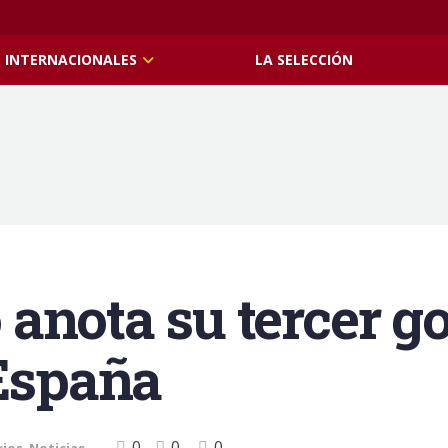
INTERNACIONALES
LA SELECCIÓN
anota su tercer g
 España
0
0
0
rios
,
Noticias