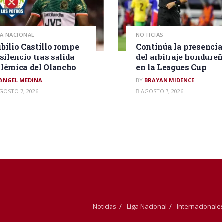
GA NACIONAL
NOTICIAS
bilio Castillo rompe
Continúa la presenci
 silencio tras salida
del arbitraje hondure
lémica del Olancho
en la Leagues Cup
ANGEL MEDINA
BY
BRAYAN MIDENCE
GOSTO 7, 2026
AGOSTO 7, 2026
Noticias
Liga Nacional
Internacionale