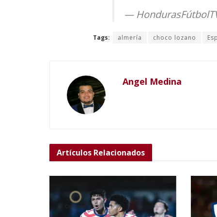
— HondurasFútbolT
Tags:
almería
choco lozano
Es
Angel Medina
Artículos
Relacionados