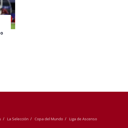
a
ño
s
La Selección
Copa del Mundo
Liga de Ascenso