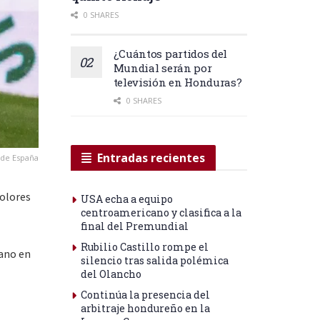
0 SHARES
¿Cuántos partidos del
Mundial serán por
televisión en Honduras?
0 SHARES
Entradas recientes
 de España
colores
USA echa a equipo
centroamericano y clasifica a la
final del Premundial
Rubilio Castillo rompe el
cano en
silencio tras salida polémica
del Olancho
Continúa la presencia del
arbitraje hondureño en la