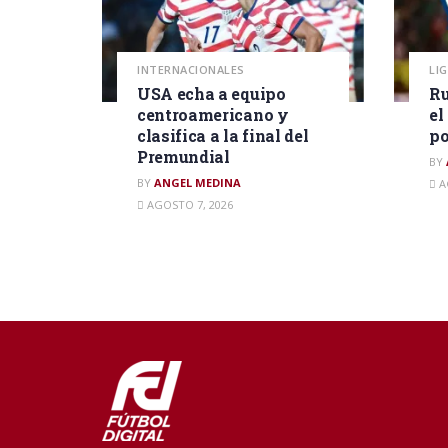
INTERNACIONALES
LI
USA echa a equipo
Ru
centroamericano y
el
clasifica a la final del
po
Premundial
BY
BY
ANGEL MEDINA
A
AGOSTO 7, 2026