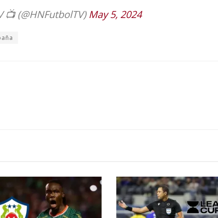
V 📺 (@HNFutbolTV)
May 5, 2024
paña