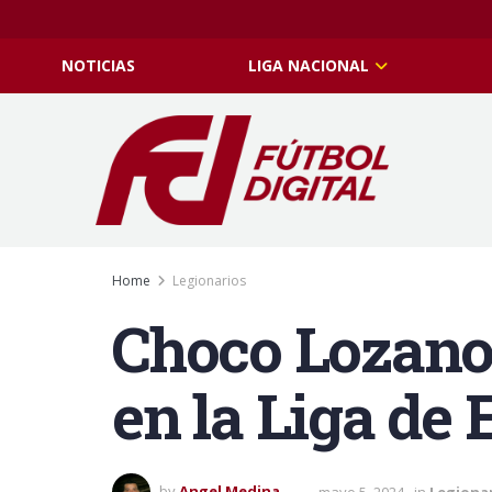
NOTICIAS
LIGA NACIONAL
Home
Legionarios
Choco Lozano 
en la Liga de
by
Angel Medina
mayo 5, 2024
in
Legiona