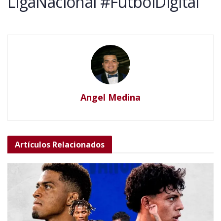
LigaNacional #FutbolDigital
Angel Medina
Artículos
Relacionados