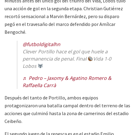
Minutos antes del único gol del triunfo del Vida, Lobos tuvo
una acción de gol en la segunda etapa. Christian Gutiérrez
recortó sensacional a Marvin Bernárdez, pero su disparo
pegó en el travesaño del marco defendido por Amílcar
Bengoché.
@futboldigitalhn
Clever Portillo hace el gol que huele a
permanencia de penal. Final
Vida 1-0
Lobos
♬ Pedro – Jaxomy & Agatino Romero &
Raffaella Carrà
Después del tanto de Portillo, ambos equipos
protagonizaron una batalla campal dentro del terreno de las
acciones que culminó hasta la zona de camerinos del estadio
Ceibeño.
El segundo juego de la repesca es en el estadio Emilio