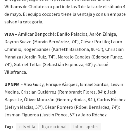
Williams de Choluteca a partir de las 3 de la tarde el sábado 4
de mayo. El equipo cocotero tiene la ventaja y con un empate
salvan la categoría.
VIDA –
Amílcar Bengoché; Danilo Palacios, Aarón Zúniga,
Dayron Suazo (Marvin Bernárdez, 74’), Cléver Portilo; Lauro
Chimilio, Roger Sander (Karleth Barahona, 90+5’), Christian
Manaiza (Jordin Ruiz, 74’), Marcelo Canales (Ederson Funez,
74’); Gabriel Tellas (Sebastián Espinoza, 60’) y Josué
Villafranca.
UPNFM –
Alex Güity; Enrique Vásquez, Ismael Santos, Lesvin
Medina, Cristian Gutiérrez (Rembrandt Flores, 84’); Jack
Bapsiste, Óliver Morazán (Geremy Rodas, 84’), Carlos Róchez
(Jefryn Macías, 57’), César Romero (Róbel Bernárdez, 74’);
Josman Figueroa (Justin Ponce, 57’) y Jairo Róchez.
Tags:
cds vida
liga nacional
lobos upnfm