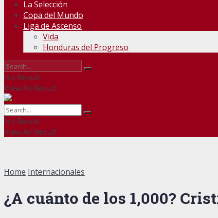
La Selección
Copa del Mundo
Liga de Ascenso
Vida
Honduras del Progreso
No Result
View All Result
No Result
View All Result
Home
Internacionales
¿A cuánto de los 1,000? Cri