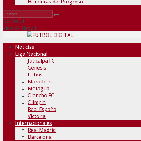
Honduras del Progreso
No Result
View All Result
Noticias
Liga Nacional
Juticalpa FC
Génesis
Lobos
Marathón
Motagua
Olancho FC
Olimpia
Real España
Victoria
Internacionales
Real Madrid
Barcelona