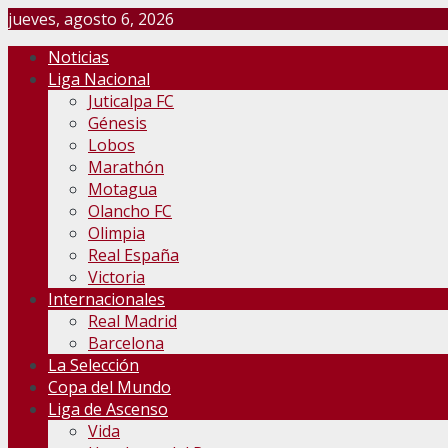
jueves, agosto 6, 2026
Noticias
Liga Nacional
Juticalpa FC
Génesis
Lobos
Marathón
Motagua
Olancho FC
Olimpia
Real España
Victoria
Internacionales
Real Madrid
Barcelona
La Selección
Copa del Mundo
Liga de Ascenso
Vida