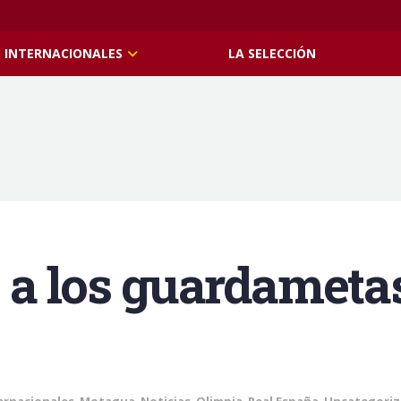
INTERNACIONALES
LA SELECCIÓN
 a los guardameta
ernacionales
,
Motagua
,
Noticias
,
Olimpia
,
Real España
,
Uncategori