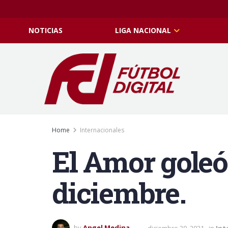
NOTICIAS
LIGA NACIONAL
Home
Internacionales
El Amor goleó
diciembre.
by
Angel Medina
diciembre 30, 2021
in
Int