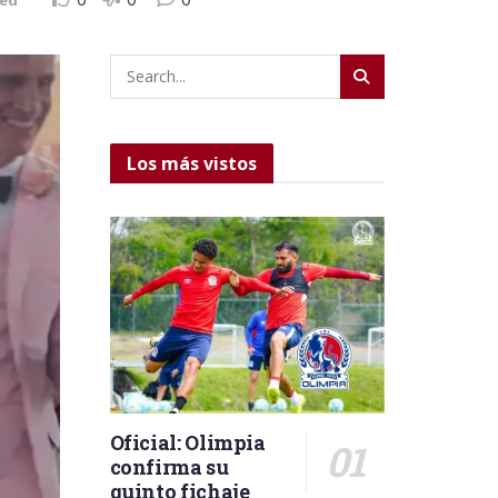
Los más vistos
Oficial: Olimpia
confirma su
quinto fichaje