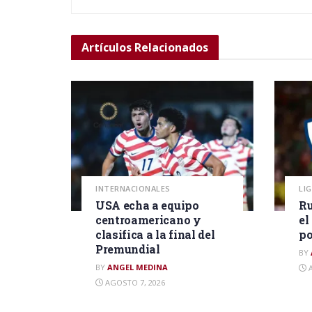
Artículos
Relacionados
INTERNACIONALES
LI
USA echa a equipo
Ru
centroamericano y
el
clasifica a la final del
po
Premundial
BY
BY
ANGEL MEDINA
A
AGOSTO 7, 2026