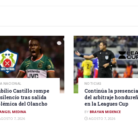
GA NACIONAL
NOTICIAS
bilio Castillo rompe
Continúa la presenci
 silencio tras salida
del arbitraje hondure
lémica del Olancho
en la Leagues Cup
ANGEL MEDINA
BY
BRAYAN MIDENCE
GOSTO 7, 2026
AGOSTO 7, 2026