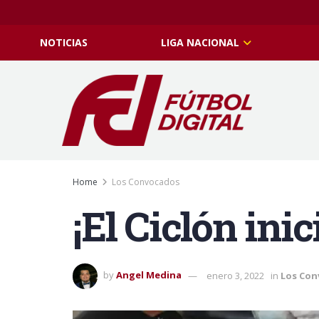
NOTICIAS
LIGA NACIONAL
Home
Los Convocados
¡El Ciclón ini
by
Angel Medina
enero 3, 2022
in
Los Con