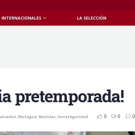
INTERNACIONALES
LA SELECCIÓN
cia pretemporada!
0
0
0
vocados
,
Motagua
,
Noticias
,
Uncategorized