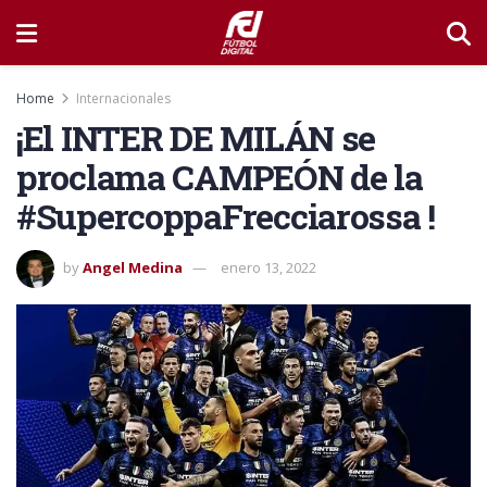
Home
Internacionales
¡El INTER DE MILÁN se
proclama CAMPEÓN de la
#SupercoppaFrecciarossa !
by
Angel Medina
enero 13, 2022