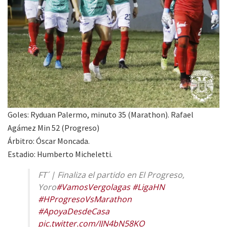
Goles: Ryduan Palermo, minuto 35 (Marathon). Rafael
Agámez Min 52 (Progreso)
Árbitro: Óscar Moncada.
Estadio: Humberto Micheletti.
FT´ | Finaliza el partido en El Progreso,
Yoro
#VamosVergolagas
#LigaHN
#HProgresoVsMarathon
#ApoyaDesdeCasa
pic.twitter.com/IJN4bN58KO