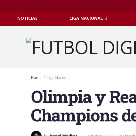
NOTICIAS
LIGA NACIONAL
Home
Liga Nacional
Olimpia y Rea
Champions de
by
Angel Medina
octubre 2, 2025
in
Liga N