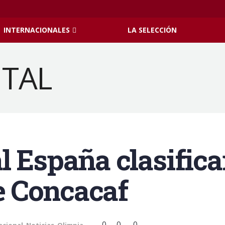
INTERNACIONALES
LA SELECCIÓN
l España clasifica
 Concacaf
0
0
0
acional
,
Noticias
,
Olimpia