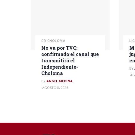
CD CHOLOMA
LI
No va por TVC:
Ma
confirmado el canal que
ju
transmitirá el
em
Independiente-
BY
Choloma
AG
BY
ANGEL MEDINA
AGOSTO 8, 2026