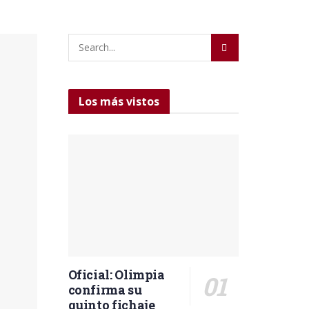
Los más vistos
Oficial: Olimpia
confirma su
quinto fichaje