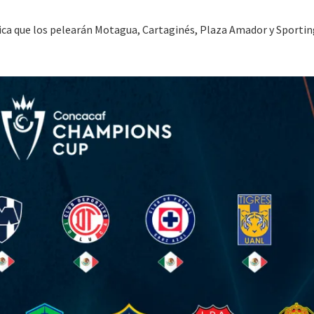
ca que los pelearán Motagua, Cartaginés, Plaza Amador y Sportin