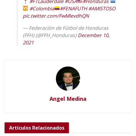
#FTLauderdale
#USA
#Honduras
#Colombia
#FENAFUTH
#AMISTOSO
pic.twitter.com/FwMlevdhQN
— Federación de Fútbol de Honduras
(FFH) (@FFH_Honduras)
December 10,
2021
Angel Medina
Artículos
Relacionados