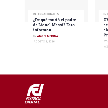
INTERNACIONALES
IN
¿De qué murió el padre
US
de Lionel Messi? Esto
ce
informan
cl
P
BY
ANGEL MEDINA
BY
AGOSTO 8, 2026
AG