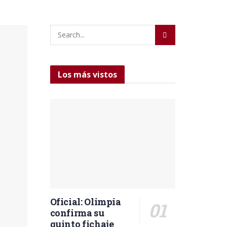
Los más vistos
Oficial: Olimpia
confirma su
quinto fichaje