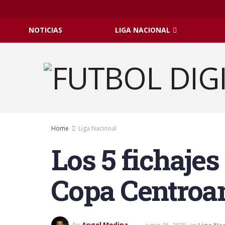
NOTICIAS
LIGA NACIONAL
Home
Liga Nacional
Los 5 fichajes
Copa Centroa
by
Angel Medina
junio 15, 2025
in
Liga Na