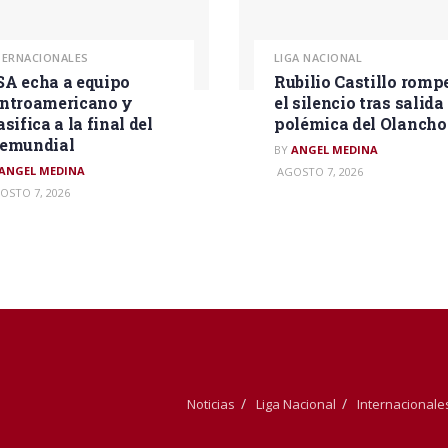
TERNACIONALES
LIGA NACIONAL
A echa a equipo
Rubilio Castillo romp
ntroamericano y
el silencio tras salida
asifica a la final del
polémica del Olancho
remundial
BY
ANGEL MEDINA
ANGEL MEDINA
AGOSTO 7, 2026
OSTO 7, 2026
Noticias
Liga Nacional
Internacionale