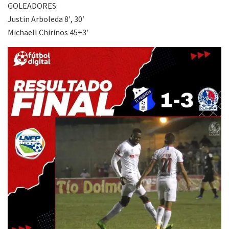
GOLEADORES:
Justin Arboleda 8′, 30′
Michaell Chirinos 45+3′