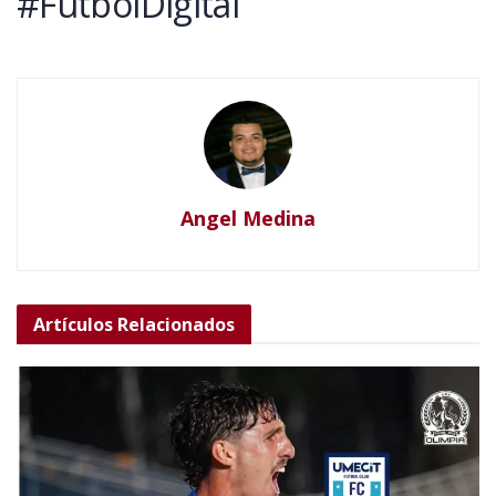
#FútbolDigital
Angel Medina
Artículos
Relacionados