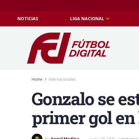
NOTICIAS
LIGA NACIONAL
Home
Internacionales
Gonzalo se est
primer gol en 
by
Angel Medina
junio 18, 2025
in
Interna