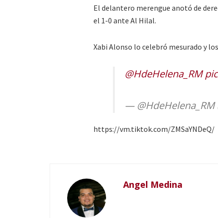
El delantero merengue anotó de derec
el 1-0 ante Al Hilal.
Xabi Alonso lo celebró mesurado y los
@HdeHelena_RM
pi
— @HdeHelena_RM 
https://vm.tiktok.com/ZMSaYNDeQ/
Angel Medina