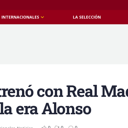
INTERNACIONALES
LA SELECCIÓN
renó con Real Madr
la era Alonso
0
0
0
cionales
,
Noticias