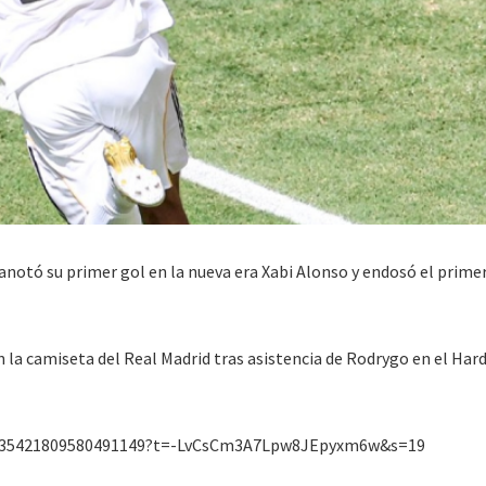
anotó su primer gol en la nueva era Xabi Alonso y endosó el prime
 la camiseta del Real Madrid tras asistencia de Rodrygo en el Har
1935421809580491149?t=-LvCsCm3A7Lpw8JEpyxm6w&s=19