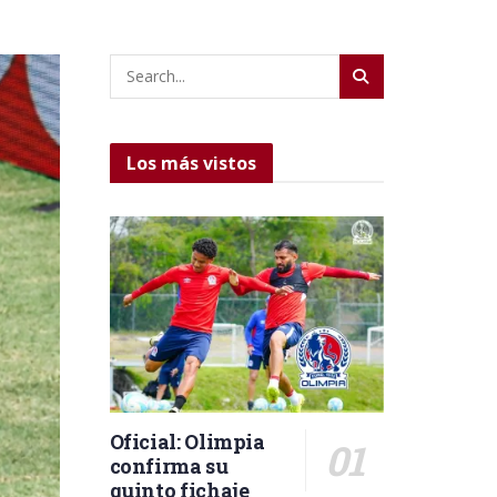
Los más vistos
Oficial: Olimpia
confirma su
quinto fichaje