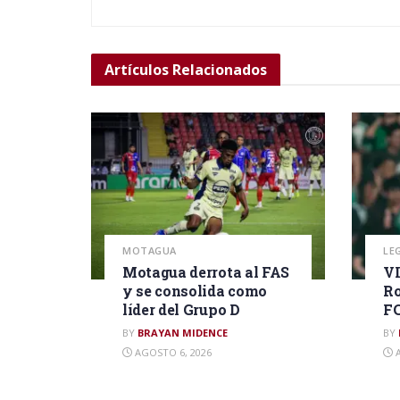
Artículos
Relacionados
MOTAGUA
LE
Motagua derrota al FAS
VI
y se consolida como
Ro
líder del Grupo D
F
BY
BRAYAN MIDENCE
BY
AGOSTO 6, 2026
A