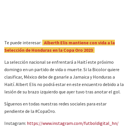
Deiby Flores vs. catarí T.Mansour en un tiro de esquina
Te puede interesar:
Alberth Elis mantiene con vida a la
Selección de Honduras en la Copa Oro 2023
La selección nacional se enfrentará a Haití este próximo
domingo en un partido de vida o muerte. Si la Bicolor quiere
clasificar, México debe de ganarle a Jamaica y Honduras a
Haití. Albert Elis no podrá estar en este encuentro debido a la
lesión de su brazo izquierdo que ayer tuvo tras anotar el gol.
Síguenos en todas nuestras redes sociales para estar
pendiente de la #CopaOro.
Instagram:
https://www.instagram.com/futboldigital_hn/