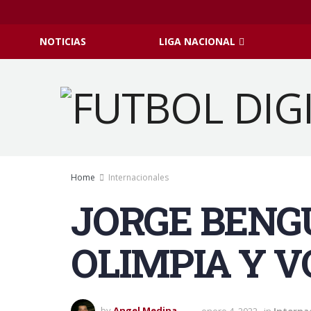
NOTICIAS
LIGA NACIONAL
Home
Internacionales
JORGE BENG
OLIMPIA Y 
by
Angel Medina
enero 4, 2022
in
Interna