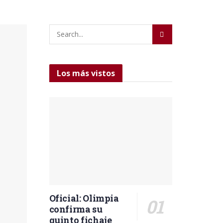
Los más vistos
Oficial: Olimpia
confirma su
quinto fichaje