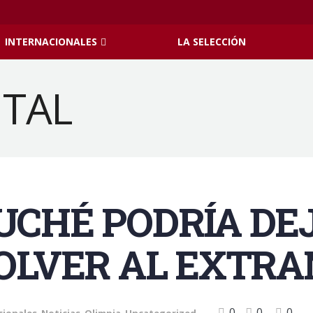
INTERNACIONALES
LA SELECCIÓN
UCHÉ PODRÍA DE
VOLVER AL EXTR
0
0
0
cionales
,
Noticias
,
Olimpia
,
Uncategorized