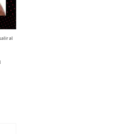
alir al
l