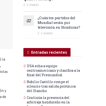
0 SHARES
¿Cuántos partidos del
Mundial serán por
televisión en Honduras?
0 SHARES
Entradas recientes
ó la
,
USA echa a equipo
centroamericano y clasifica a la
istas
final del Premundial
Rubilio Castillo rompe el
silencio tras salida polémica
ón y
del Olancho
a de
Continúa la presencia del
arbitraje hondureño en la