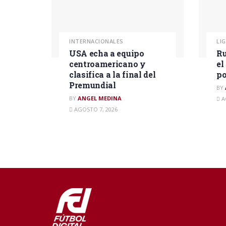
INTERNACIONALES
LI
USA echa a equipo
Ru
centroamericano y
el
clasifica a la final del
po
Premundial
BY
BY
ANGEL MEDINA
A
AGOSTO 7, 2026