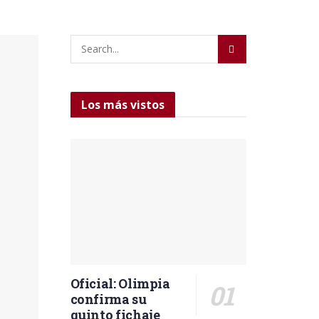
Los más vistos
Oficial: Olimpia
confirma su
quinto fichaje