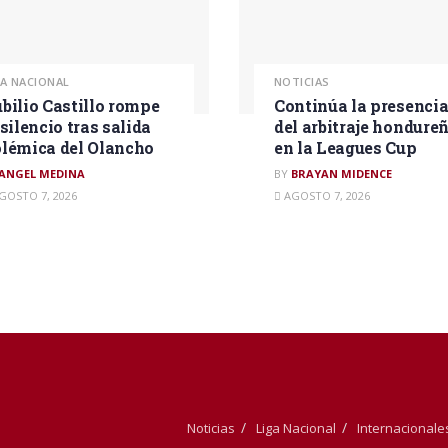
GA NACIONAL
NOTICIAS
bilio Castillo rompe
Continúa la presenci
 silencio tras salida
del arbitraje hondure
lémica del Olancho
en la Leagues Cup
ANGEL MEDINA
BY
BRAYAN MIDENCE
GOSTO 7, 2026
AGOSTO 7, 2026
Noticias
Liga Nacional
Internacionale