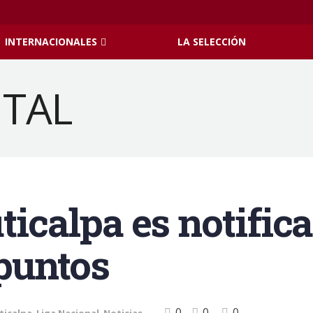
INTERNACIONALES
LA SELECCIÓN
ticalpa es notific
puntos
0
0
0
ticalpa
,
Liga Nacional
,
Noticias