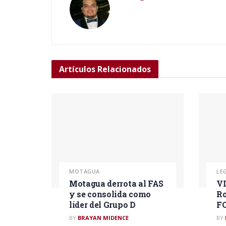
Artículos
Relacionados
MOTAGUA
LE
Motagua derrota al FAS
VI
y se consolida como
Ro
líder del Grupo D
F
BY
BRAYAN MIDENCE
BY