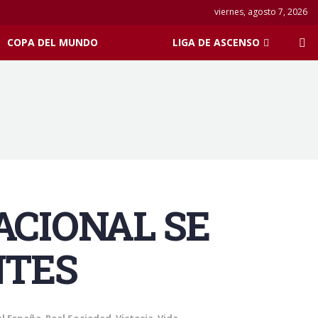
viernes, agosto 7, 2026
COPA DEL MUNDO
LIGA DE ASCENSO
NACIONAL SE
NTES
al España
,
Real Sociedad
,
Victoria
,
Vida