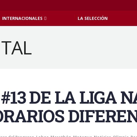
INTERNACIONALES
LA SELECCIÓN
#13 DE LA LIGA 
ORARIOS DIFERE
ras del Progreso
,
Lobos
,
Marathón
,
Motagua
,
Noticias
,
Olimpia
,
Re