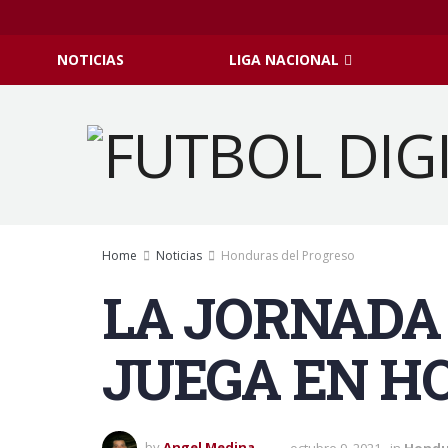
NOTICIAS
LIGA NACIONAL
Home
Noticias
Honduras del Progreso
LA JORNADA 
JUEGA EN H
by
Angel Medina
octubre 9, 2021
in
Hondu