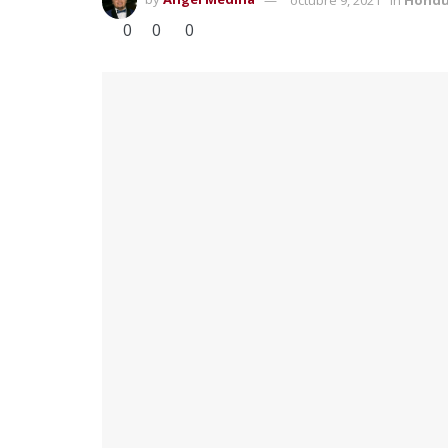
0
0
0