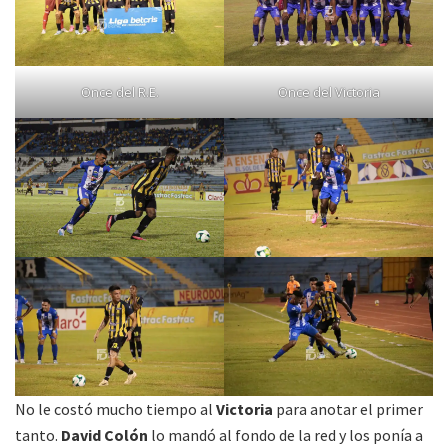
Once del R.E.
Once del Victoria
No le costó mucho tiempo al
Victoria
para anotar el primer
tanto.
David Colón
lo mandó al fondo de la red y los ponía a