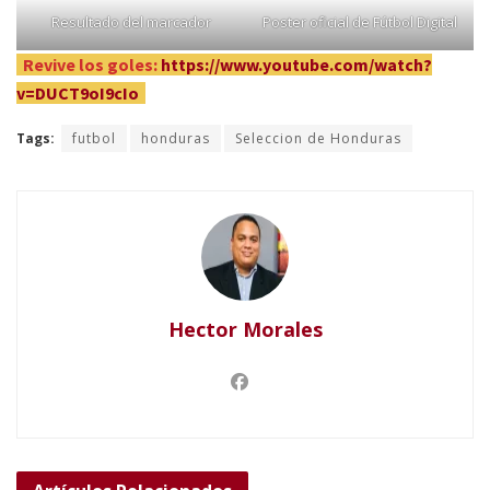
Resultado del marcador
Poster oficial de Fútbol Digital
Revive los goles:
https://www.youtube.com/watch?
v=DUCT9oI9cIo
Tags:
futbol
honduras
Seleccion de Honduras
Hector Morales