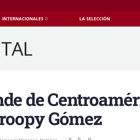
INTERNACIONALES
LA SELECCIÓN
nde de Centroamér
 Droopy Gómez
0
0
0
Nacional
,
Motagua
,
Noticias