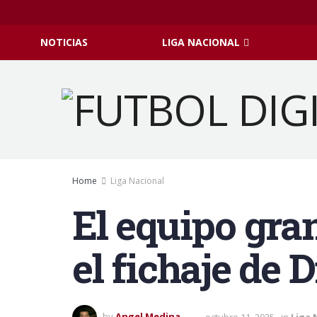
NOTICIAS
LIGA NACIONAL
Home
Liga Nacional
El equipo gra
el fichaje de
by
Angel Medina
octubre 11, 2025
in
Liga 