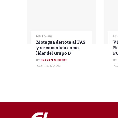
MOTAGUA
LE
Motagua derrota al FAS
VI
y se consolida como
Ro
líder del Grupo D
F
BY
BRAYAN MIDENCE
BY
AGOSTO 6, 2026
AG