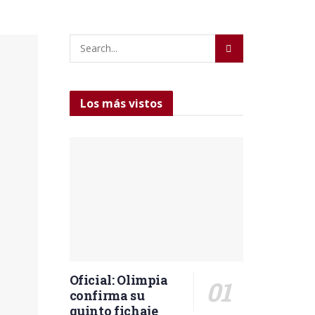
Los más vistos
Oficial: Olimpia
confirma su
quinto fichaje