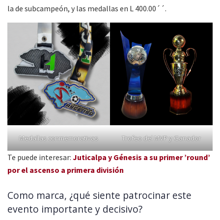
la de subcampeón, y las medallas en L 400.00´´.
Medallas conmemorativas
Trofeo del MVP y Ganador
Te puede interesar:
Juticalpa y Génesis a su primer ’round’
por el ascenso a primera división
Como marca, ¿qué siente patrocinar este
evento importante y decisivo?