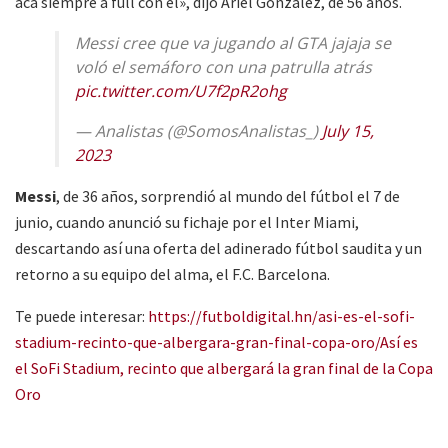
acá siempre a full con él», dijo Ariel González, de 56 años.
Messi cree que va jugando al GTA jajaja se
voló el semáforo con una patrulla atrás
pic.twitter.com/U7f2pR2ohg
— Analistas (@SomosAnalistas_)
July 15,
2023
Messi
, de 36 años, sorprendió al mundo del fútbol el 7 de
junio, cuando anunció su fichaje por el Inter Miami,
descartando así una oferta del adinerado fútbol saudita y un
retorno a su equipo del alma, el F.C. Barcelona.
Te puede interesar:
https://futboldigital.hn/asi-es-el-sofi-
stadium-recinto-que-albergara-gran-final-copa-oro/
Así es
el SoFi Stadium, recinto que albergará la gran final de la Copa
Oro