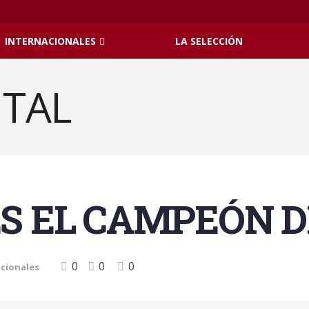
INTERNACIONALES
LA SELECCIÓN
S EL CAMPEÓN D
0
0
0
cionales