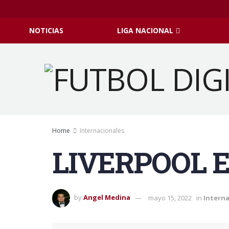
NOTICIAS
LIGA NACIONAL
Home
Internacionales
LIVERPOOL E
by
Angel Medina
mayo 15, 2022
in
Interna