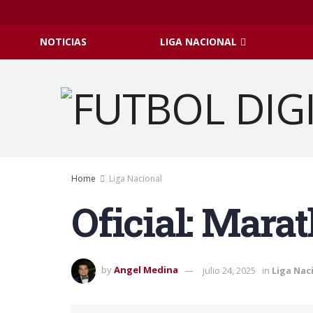
NOTICIAS
LIGA NACIONAL
Home
Liga Nacional
Oficial: Marat
by
Angel Medina
julio 24, 2025
in
Liga Nac