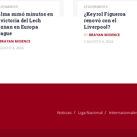
GIONARIOS
LEGIONARIOS
lma sumó minutos en
¿Keyrol Figueroa
 victoria del Lech
renovó con el
znan en Europa
Liverpool?
eague
BY
BRAYAN MIDENCE
BRAYAN MIDENCE
AGOSTO 6, 2026
GOSTO 6, 2026
Noticias
Liga Nacional
Internacionale