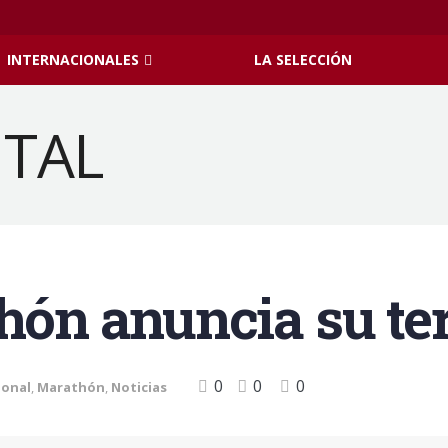
INTERNACIONALES
LA SELECCIÓN
hón anuncia su ter
0
0
0
ional
,
Marathón
,
Noticias