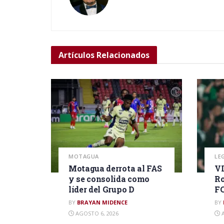
Artículos
Relacionados
MOTAGUA
LE
Motagua derrota al FAS
VI
y se consolida como
Ro
líder del Grupo D
F
BY
BRAYAN MIDENCE
BY
AGOSTO 6, 2026
A