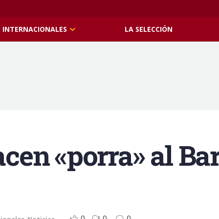
INTERNACIONALES
LA SELECCIÓN
en «porra» al Barc
0
0
0
cionales
,
Noticias