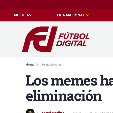
NOTICIAS
LIGA NACIONAL
Home
Internacionales
Los memes hac
eliminación
by
Angel Medina
mayo 6, 2025
in
Interna