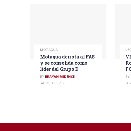
MOTAGUA
LE
Motagua derrota al FAS
VI
y se consolida como
Ro
líder del Grupo D
F
BY
BRAYAN MIDENCE
BY
AGOSTO 6, 2026
AG