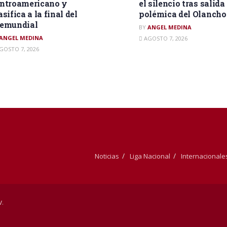
ntroamericano y
el silencio tras salida
asifica a la final del
polémica del Olancho
remundial
BY
ANGEL MEDINA
ANGEL MEDINA
AGOSTO 7, 2026
GOSTO 7, 2026
Noticias
Liga Nacional
Internacionale
v
.