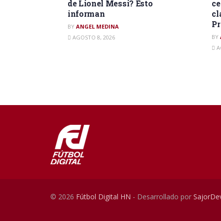
de Lionel Messi? Esto
ce
informan
cl
P
BY
ANGEL MEDINA
BY
AGOSTO 8, 2026
A
© 2026
Fútbol Digital HN
- Desarrollado por
SajorDe