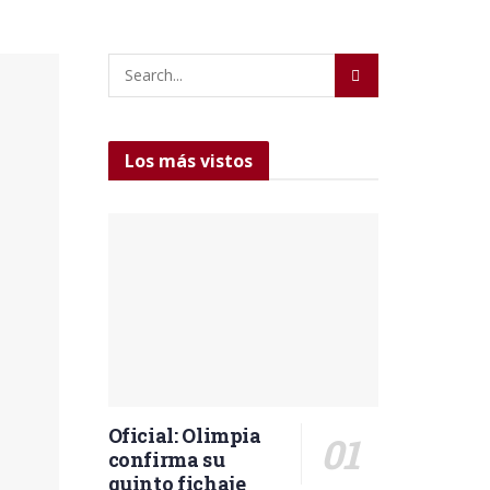
Los más vistos
Oficial: Olimpia
confirma su
quinto fichaje