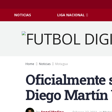
NOTICIAS
LIGA NACIONAL
Home
Noticias
Motagua
Oficialmente s
Diego Martín
by
Angel Medina
febrero 27, 2022
in
Mota