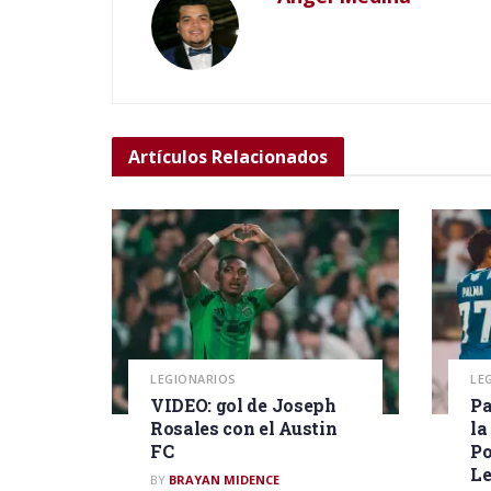
Artículos
Relacionados
LEGIONARIOS
LE
VIDEO: gol de Joseph
Pa
Rosales con el Austin
la
FC
Po
L
BY
BRAYAN MIDENCE