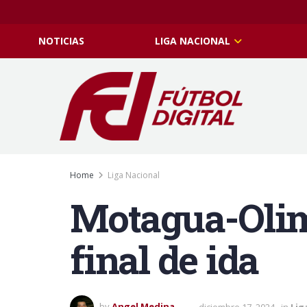
NOTICIAS
LIGA NACIONAL
Home
Liga Nacional
Motagua-Olimp
final de ida
by
Angel Medina
diciembre 17, 2024
in
Lig