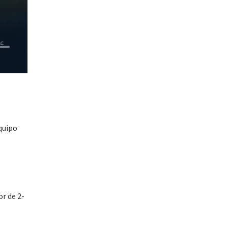
quipo
or de 2-