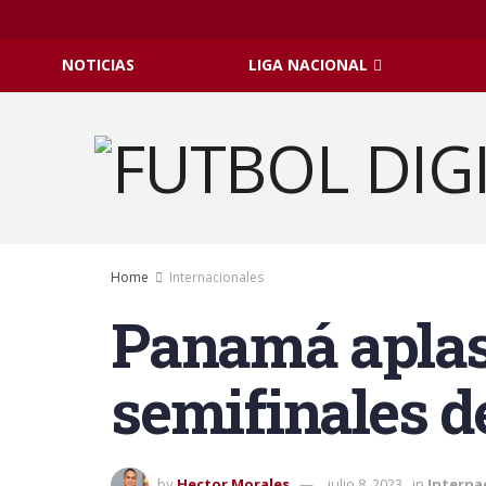
NOTICIAS
LIGA NACIONAL
Home
Internacionales
Panamá aplast
semifinales d
by
Hector Morales
julio 8, 2023
in
Interna