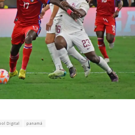
bol Digital
panamá