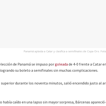
Panamá aplasta a Catar y clasifica a semifinales de Copa Oro. Fot
elección de Panamá se impuso por
goleada
de 4-0 frente a Catar en
 logrando su boleto a semifinales sin muchas complicaciones.
 superior durante los noventa minutos, salió encendido justo al a
o había caído en una lapso sin mayor sorpresa, Bárcenas apareció 