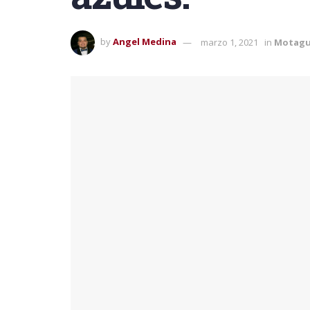
by
Angel Medina
marzo 1, 2021
in
Motag