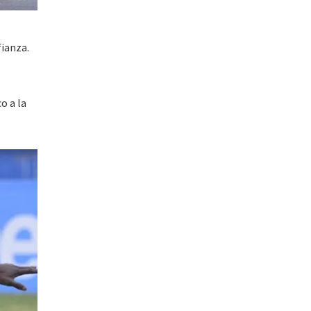
fianza.
o a la