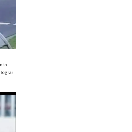
unto
 lograr