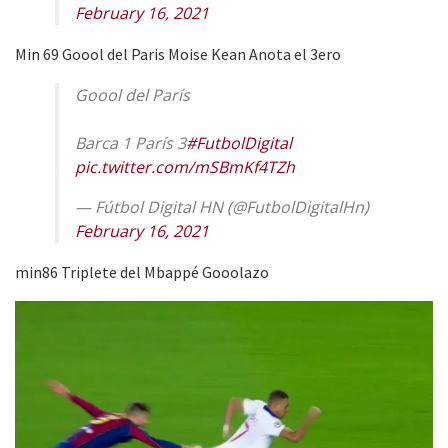
February 16, 2021
Min 69 Goool del Paris Moise Kean Anota el 3ero
Goool del París
Barca 1 París 3
#FutbolDigital
pic.twitter.com/mSBmKf4TZh
— Fútbol Digital HN (@FutbolDigitalHn)
February 16, 2021
min86 Triplete del Mbappé Gooolazo