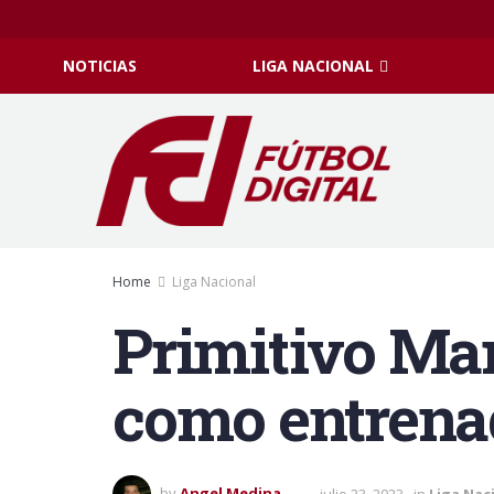
NOTICIAS
LIGA NACIONAL
Home
Liga Nacional
Primitivo Mar
como entrenad
by
Angel Medina
julio 23, 2023
in
Liga Nac