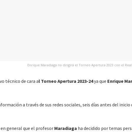
Enrique Maradiaga no dirigirá el Torneo Apertura 2023 con el Real
vo técnico de cara a
l Torneo Apertura 2023-24
ya que
Enrique Ma
ormación a través de sus redes sociales, seis días antes del inicio 
co en general que el profesor
Maradiaga
ha decidido por temas per