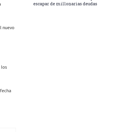
a
escapar de millonarias deudas
el nuevo
 los
 fecha