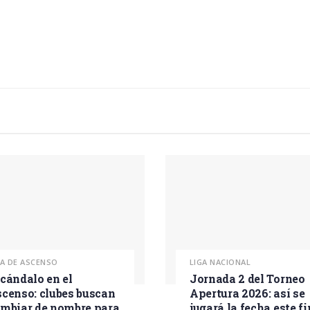
GA DE ASCENSO
LIGA NACIONAL
cándalo en el
Jornada 2 del Torneo
censo: clubes buscan
Apertura 2026: así se
mbiar de nombre para
jugará la fecha este fi