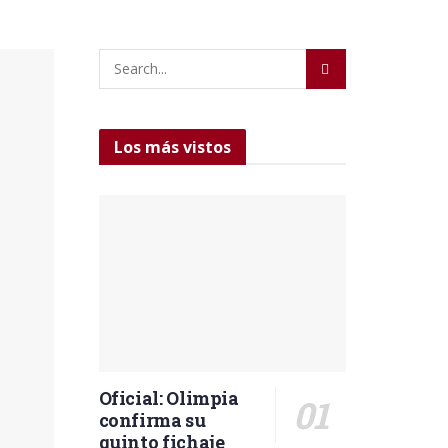
Los más vistos
Oficial: Olimpia
confirma su
quinto fichaje