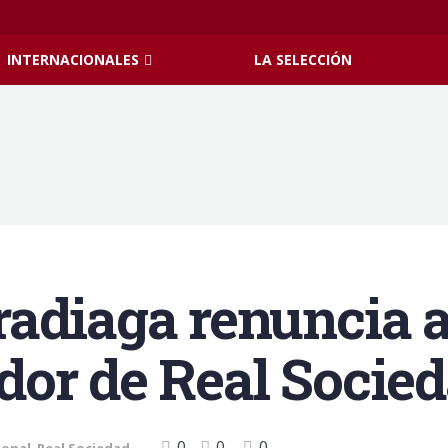
INTERNACIONALES
LA SELECCIÓN
adiaga renuncia a
or de Real Socie
0
0
0
ional
,
Real Sociedad