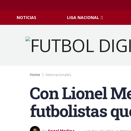
NOTICIAS
LIGA NACIONAL
Home
Internacionales
Con Lionel Mes
futbolistas q
by
Angel Medina
octubre 30, 2023
in
Inter