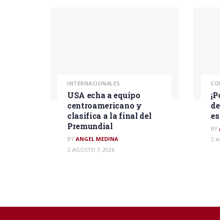
INTERNACIONALES
CO
USA echa a equipo
¡P
centroamericano y
de
clasifica a la final del
es
Premundial
BY
BY
ANGEL MEDINA
A
AGOSTO 7, 2026