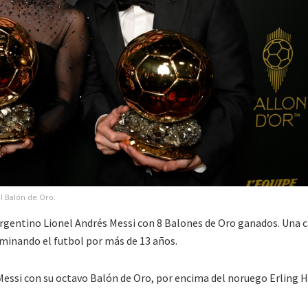
l Balón de Oro.
rgentino Lionel Andrés Messi con 8 Balones de Oro ganados. Una c
minando el futbol por más de 13 años.
Messi con su octavo Balón de Oro, por encima del noruego Erling 