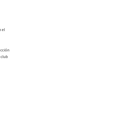
 el
ección
 club