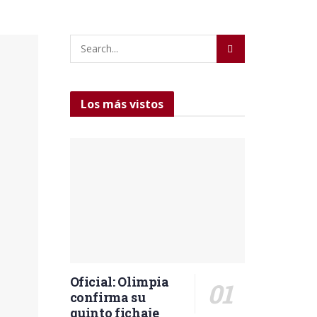
Los más vistos
Oficial: Olimpia
confirma su
quinto fichaje