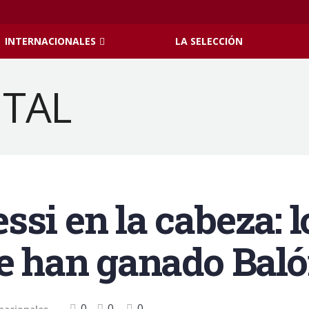
INTERNACIONALES
LA SELECCIÓN
si en la cabeza: l
ue han ganado Baló
0
0
0
nacionales