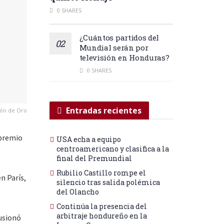
0 SHARES
¿Cuántos partidos del
Mundial serán por
televisión en Honduras?
0 SHARES
Entradas recientes
lón de Oro
 premio
USA echa a equipo
centroamericano y clasifica a la
final del Premundial
Rubilio Castillo rompe el
n París,
silencio tras salida polémica
del Olancho
Continúa la presencia del
arbitraje hondureño en la
fusionó