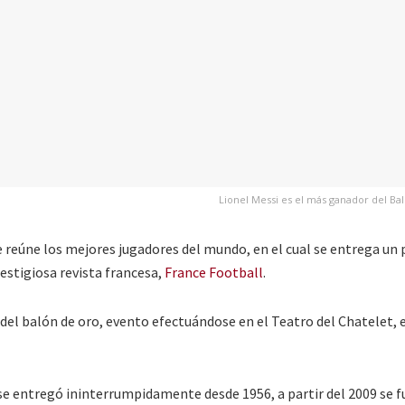
Lionel Messi es el más ganador del Ba
e reúne los mejores jugadores del mundo, en el cual se entrega un
restigiosa revista francesa,
France Football
.
 del balón de oro, evento efectuándose en el Teatro del Chatelet, e
se entregó ininterrumpidamente desde 1956, a partir del 2009 se 