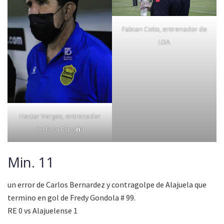
Fabian Coito, entrenador de
LDA
Hector Vargas, entrenador
del Real Espa
ñ
a
Min. 11
un error de Carlos Bernardez y contragolpe de Alajuela que
termino en gol de Fredy Gondola # 99.
RE 0 vs Alajuelense 1