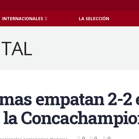
INTERNACIONALES
LA SELECCIÓN
umas empatan 2-2 
n la Concachampio
0
0
0
nacionales
,
Legionarios
,
Noticias