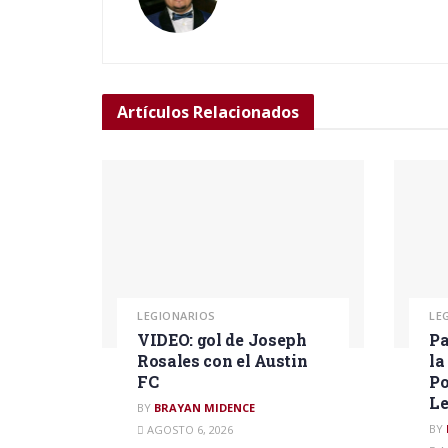
Artículos
Relacionados
LEGIONARIOS
LE
VIDEO: gol de Joseph
Pa
Rosales con el Austin
la
FC
Po
L
BY
BRAYAN MIDENCE
BY
AGOSTO 6, 2026