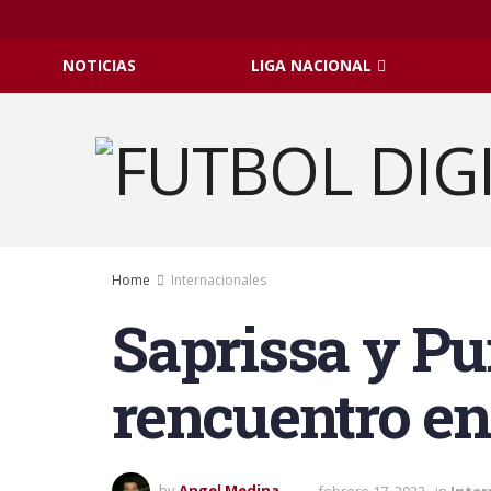
NOTICIAS
LIGA NACIONAL
Home
Internacionales
Saprissa y P
rencuentro e
by
Angel Medina
febrero 17, 2022
in
Inter