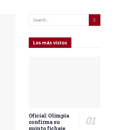
Los más vistos
Oficial: Olimpia
confirma su
quinto fichaje