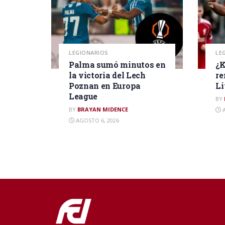
LEGIONARIOS
LE
Palma sumó minutos en
¿K
la victoria del Lech
re
Poznan en Europa
Li
League
BY
BY
BRAYAN MIDENCE
A
AGOSTO 6, 2026