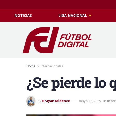
NOTICIAS
LIGA NACIONAL
Home
Internacionales
¿Se pierde lo
by
Brayan Midence
mayo 12, 2025
in
Inte