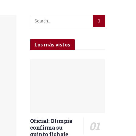
Los más vistos
Oficial: Olimpia
confirma su
quinto fichaje