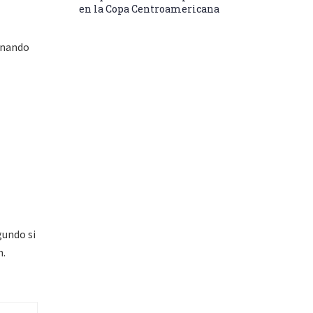
en la Copa Centroamericana
ganando
gundo si
n.