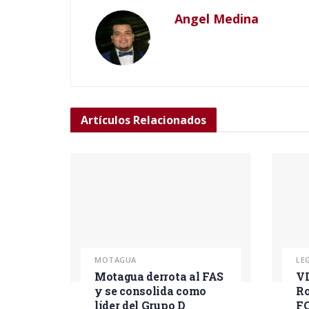
Angel Medina
Artículos
Relacionados
MOTAGUA
LE
Motagua derrota al FAS
VI
y se consolida como
Ro
líder del Grupo D
F