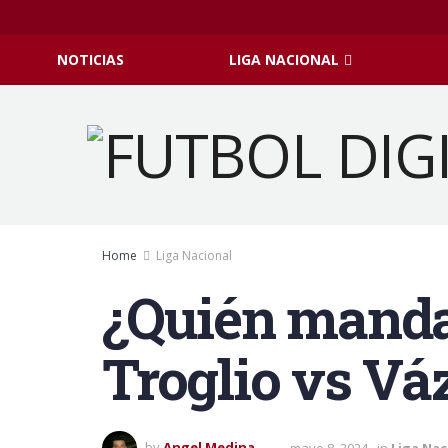
NOTICIAS
LIGA NACIONAL
Home
Liga Nacional
¿Quién manda 
Troglio vs Vá
by
Angel Medina
mayo 8, 2024
in
Liga Nac