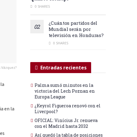
0 SHARES
¿Cuántos partidos del
Mundial serán por
televisión en Honduras?
0 SHARES
Entradas recientes
s Vázquez?
 la
Palma sumó minutos en la
victoria del Lech Poznan en
Europa League
¿Keyrol Figueroa renovó con el
a en la
Liverpool?
OFICIAL: Vinícius Jr. renueva
con el Madrid hasta 2032
nes
Así quedó la tabla de posiciones