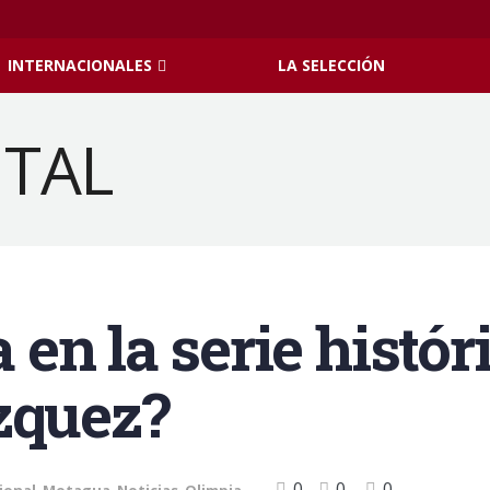
INTERNACIONALES
LA SELECCIÓN
en la serie históri
zquez?
0
0
0
ional
,
Motagua
,
Noticias
,
Olimpia