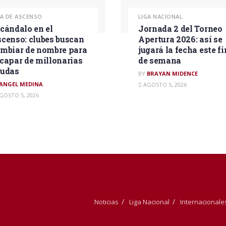
GA DE ASCENSO
LIGA NACIONAL
cándalo en el
Jornada 2 del Torneo
censo: clubes buscan
Apertura 2026: así se
mbiar de nombre para
jugará la fecha este fi
capar de millonarias
de semana
eudas
BY
BRAYAN MIDENCE
ANGEL MEDINA
AGOSTO 5, 2026
GOSTO 5, 2026
Noticias
Liga Nacional
Internacionale