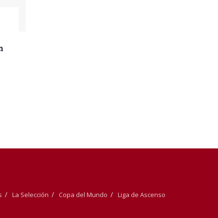
n
s
La Selección
Copa del Mundo
Liga de Ascenso