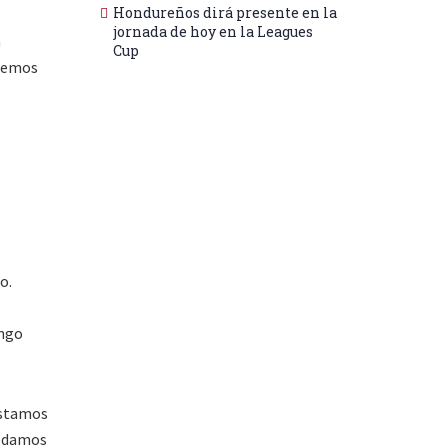
Hondureños dirá presente en la
jornada de hoy en la Leagues
a
Cup
enemos
o.
engo
 estamos
podamos