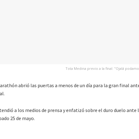
Tota Medina previo a la final: "Ojalá podamo
Marathón abrió las puertas a menos de un día para la gran final ant
al.
endió a los medios de prensa y enfatizó sobre el duro duelo ante 
ábado 25 de mayo.