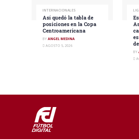
INTERNACIONALES
LI
Así quedó la tabla de
Es
posiciones en la Copa
As
Centroamericana
ca
es
BY
ANGEL MEDINA
d
AGOSTO 5, 2026
BY
A