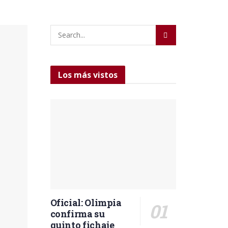
Los más vistos
Oficial: Olimpia
confirma su
quinto fichaje