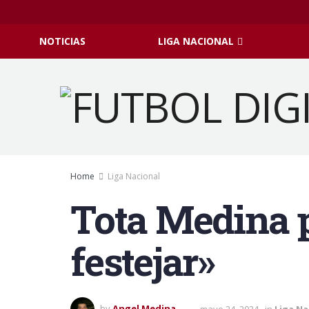
NOTICIAS
LIGA NACIONAL
Home
Liga Nacional
Tota Medina p
festejar»
by
Angel Medina
mayo 24, 2024
in
Liga Na